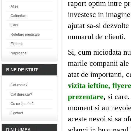
raport optim intre pr
Afise
investesc in imagine 
Calendare
ajutat sa-si dezvolte 
Carti
Retetare medicale
numarul de clienti.
Etichete
Si, cum niciodata nu
Naproane
marile companii ale i
BINE DE STIUT:
atat de importanti, 
vizita ieftine, flye
Cat costa?
Cat dureaza?
prezentare
,
si care,
Cu ce tiparim?
moment si au nevoie 
Contact
aceste nevoi si sa o
adanci in buzunarul b
DIN LUMEA