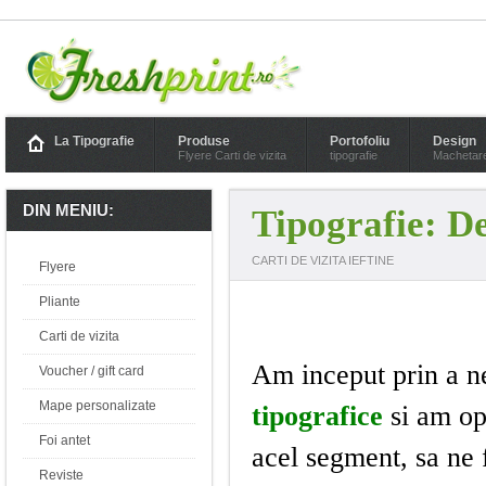
La Tipografie
Produse
Portofoliu
Design
Flyere Carti de vizita
tipografie
Machetar
DIN MENIU:
Tipografie: De
CARTI DE VIZITA IEFTINE
Flyere
Pliante
Carti de vizita
Am inceput prin a n
Voucher / gift card
Mape personalizate
tipografice
si am opt
Foi antet
acel segment, sa ne 
Reviste