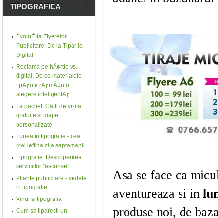
TIPOGRAFICA
EvoluÈ›ia Flyerelor
Publicitare: De la Tipar la
Digital
Reclama pe hÃ¢rtie vs.
digital: De ce materialele
tipÄƒrite rÄƒmÃ¢n o
alegere inteligentÄƒ
La pachet: Carti de vizita
gratuite si mape
personalizate
Lunea in tipografie - cea
mai ieftina zi a saptamanii
Tipografie: Descoperirea
serviciilor "ascunse"
Asa se face ca micul
Pliante publicitare - vedete
in tipografie
aventureaza si in
lu
Vinul si tipografia
produse noi, de baza,
Cum sa tiparesti un