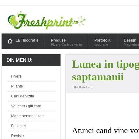
La Tipografie
Produse
Portofoliu
Design
Flyere Carti de vizita
tipografie
Machetar
DIN MENIU:
Lunea in tipog
saptamanii
Flyere
Pliante
TIPOGRAFIE
Carti de vizita
Voucher / gift card
Mape personalizate
Foi antet
Atunci cand vine vorb
Reviste