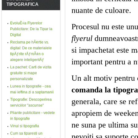
TIPOGRAFICA
nuante de culoare.
EvoluÈ›ia Flyerelor
Procesul nu este unu
Publicitare: De la Tipar la
Digital
flyerul
dumneavoast
Reclama pe hÃ¢rtie vs.
si impachetat este 
digital: De ce materialele
tipÄƒrite rÄƒmÃ¢n o
important pentru a n
alegere inteligentÄƒ
La pachet: Carti de vizita
gratuite si mape
Un alt motiv pentru 
personalizate
Lunea in tipografie - cea
comanda la tipogra
mai ieftina zi a saptamanii
generala, care se ref
Tipografie: Descoperirea
serviciilor "ascunse"
apropiem de weekend,
Pliante publicitare - vedete
in tipografie
ne suna pe ultima su
Vinul si tipografia
Cum sa tiparesti un
nevoiti sa suporte c