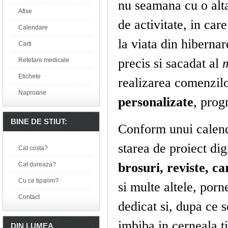
nu seamana cu o alta
Afise
de activitate, in ca
Calendare
la viata din hiberna
Carti
precis si sacadat al
m
Retetare medicale
Etichete
realizarea comenzil
Naproane
personalizate
, prog
BINE DE STIUT:
Conform unui calend
starea de proiect dig
Cat costa?
brosuri, reviste, car
Cat dureaza?
Cu ce tiparim?
si multe altele, porn
Contact
dedicat si, dupa ce s
imbiba in cerneala ti
DIN LUMEA