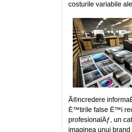
costurile variabile al
Ã®ncredere informaÈ›
È™tirile false È™i r
profesionalÄƒ, un cat
imaginea unui brand È