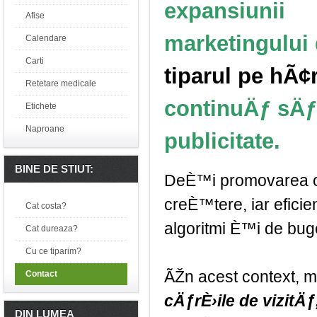
expansiunii
Afise
marketingului d
Calendare
Carti
tiparul pe hÃ¢r
Retetare medicale
continuÄƒ sÄƒ
Etichete
Naproane
publicitate.
BINE DE STIUT:
DeÈ™i promovarea on
creÈ™tere, iar eficie
Cat costa?
algoritmi È™i de buge
Cat dureaza?
Cu ce tiparim?
ÃŽn acest context, ma
Contact
cÄƒrÈ›ile de vizitÄƒ
DIN LUMEA