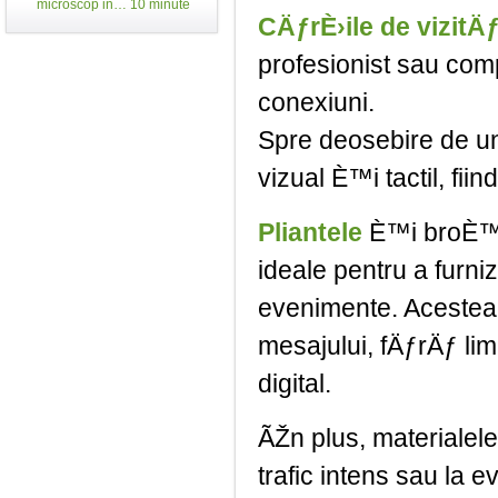
microscop in… 10 minute
CÄƒrÈ›ile de vizitÄ
profesionist sau com
conexiuni.
Spre deosebire de un 
vizual È™i tactil, fi
Pliantele
È™i broÈ™u
ideale pentru a furni
evenimente. Acestea 
mesajului, fÄƒrÄƒ lim
digital.
ÃŽn plus, materialele 
trafic intens sau la