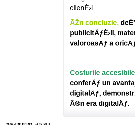
clienÈ›i.
ÃŽn concluzie,
deÈ™
publicitÄƒÈ›ii, mat
valoroasÄƒ a oricÄƒ
Costurile accesibile
conferÄƒ un avanta
digitalÄƒ, demonst
Ã®n era digitalÄƒ.
YOU ARE HERE:
CONTACT