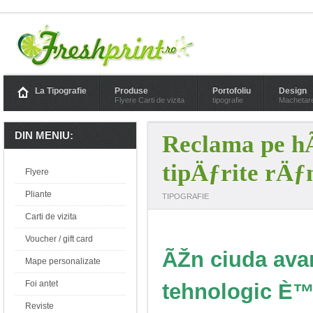
La Tipografie
Produse
Portofoliu
Design
Flyere Carti de vizita
tipografie
Machetar
DIN MENIU:
Reclama pe hÃ¢
tipÄƒrite rÄƒ
Flyere
Pliante
TIPOGRAFIE
Carti de vizita
Voucher / gift card
ÃŽn ciuda ava
Mape personalizate
Foi antet
tehnologic È™
Reviste