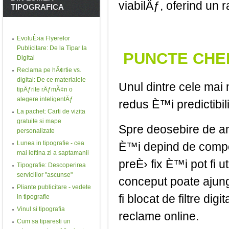
viabilÄƒ, oferind un 
TIPOGRAFICA
EvoluÈ›ia Flyerelor
Publicitare: De la Tipar la
PUNCTE CHEI
Digital
Reclama pe hÃ¢rtie vs.
digital: De ce materialele
Unul dintre cele mai 
tipÄƒrite rÄƒmÃ¢n o
alegere inteligentÄƒ
redus È™i predictibili
La pachet: Carti de vizita
gratuite si mape
Spre deosebire de an
personalizate
Lunea in tipografie - cea
È™i depind de competi
mai ieftina zi a saptamanii
preÈ› fix È™i pot fi 
Tipografie: Descoperirea
serviciilor "ascunse"
conceput poate ajunge
Pliante publicitare - vedete
fi blocat de filtre dig
in tipografie
Vinul si tipografia
reclame online.
Cum sa tiparesti un