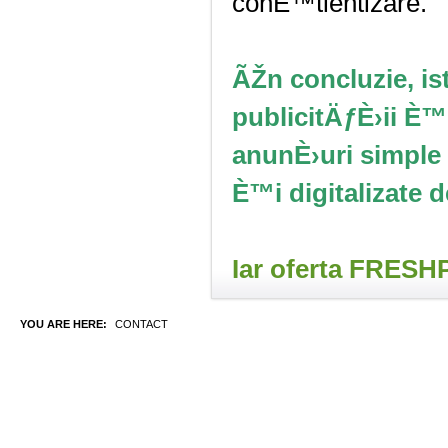
conÈ™tientizare.
ÃŽn concluzie, ist
publicitÄƒÈ›ii È™i
anunÈ›uri simple 
È™i digitalizate 
Iar oferta FRESHP
YOU ARE HERE:
CONTACT