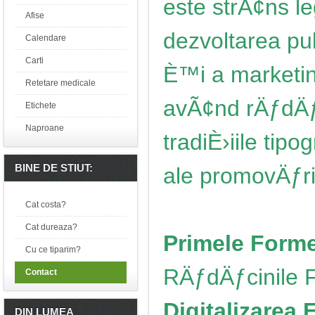
este strÃ¢ns l
Afise
dezvoltarea pub
Calendare
Carti
È™i a marketin
Retetare medicale
avÃ¢nd rÄƒdÄƒ
Etichete
Naproane
tradiÈ›iile tipo
BINE DE STIUT:
ale promovÄƒri
Cat costa?
Cat dureaza?
Primele Forme
Cu ce tiparim?
RÄƒdÄƒcinile F
Contact
Digitalizarea 
DIN LUMEA