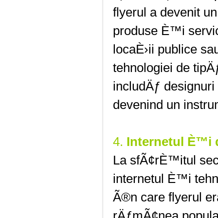
flyerul a devenit u
produse È™i servic
locaÈ›ii publice s
tehnologiei de tipÄ
includÄƒ designuri
devenind un instru
4.
Internetul È™i 
La sfÃ¢rÈ™itul sec
internetul È™i tehn
Ã®n care flyerul er
rÄƒmÃ¢nea popularÄ