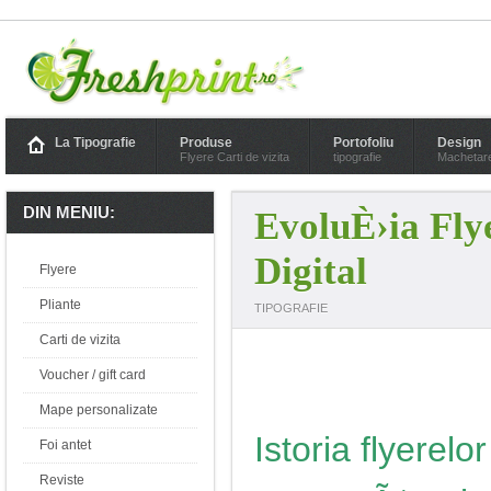
La Tipografie
Produse
Portofoliu
Design
Flyere Carti de vizita
tipografie
Machetar
DIN MENIU:
EvoluÈ›ia Flye
Digital
Flyere
Pliante
TIPOGRAFIE
Carti de vizita
Voucher / gift card
Mape personalizate
Istoria flyerelor
Foi antet
Reviste