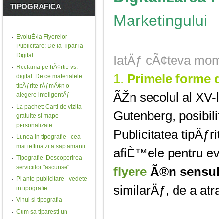
TIPOGRAFICA
Marketingului
EvoluÈ›ia Flyerelor
Publicitare: De la Tipar la
Digital
IatÄƒ cÃ¢teva mom
Reclama pe hÃ¢rtie vs.
1.
Primele forme d
digital: De ce materialele
tipÄƒrite rÄƒmÃ¢n o
ÃŽn secolul al XV-
alegere inteligentÄƒ
La pachet: Carti de vizita
Gutenberg, posibili
gratuite si mape
personalizate
Publicitatea tipÄƒr
Lunea in tipografie - cea
mai ieftina zi a saptamanii
afiÈ™ele pentru ev
Tipografie: Descoperirea
serviciilor "ascunse"
flyere
Ã®n sensul
Pliante publicitare - vedete
similarÄƒ, de a atr
in tipografie
Vinul si tipografia
Cum sa tiparesti un