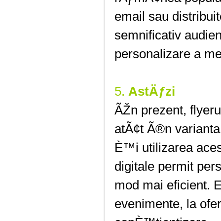
email sau distribui
semnificativ audie
personalizare a me
5.
AstÄƒzi
ÃŽn prezent, flyer
atÃ¢t Ã®n varianta
È™i utilizarea aces
digitale permit per
mod mai eficient. E
evenimente, la ofe