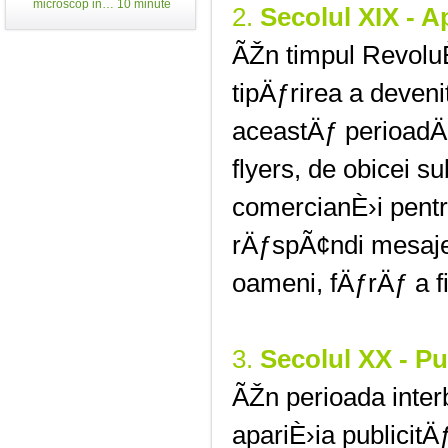
microscop in… 10 minute
2.
Secolul XIX - Ap
ÃŽn timpul RevoluÈ›
tipÄƒrirea a deven
aceastÄƒ perioadÄ
flyers, de obicei s
comercianÈ›i pentru
rÄƒspÃ¢ndi mesaje
oameni, fÄƒrÄƒ a fi
3.
Secolul XX - P
ÃŽn perioada inte
apariÈ›ia publicitÄ