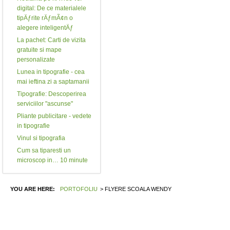
digital: De ce materialele
tipÄƒrite rÄƒmÃ¢n o
alegere inteligentÄƒ
La pachet: Carti de vizita
gratuite si mape
personalizate
Lunea in tipografie - cea
mai ieftina zi a saptamanii
Tipografie: Descoperirea
serviciilor "ascunse"
Pliante publicitare - vedete
in tipografie
Vinul si tipografia
Cum sa tiparesti un
microscop in… 10 minute
YOU ARE HERE:
PORTOFOLIU
>
FLYERE SCOALA WENDY