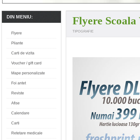
DIN MENIU:
Flyere Scoal
TIPOGRAFIE
Flyere
Pliante
Carti de vizita
Voucher / gift card
Mape personalizate
Foi antet
Reviste
Afise
Calendare
Carti
Retetare medicale