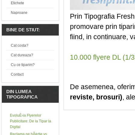
Etichete
Naproane
Prin Tipografia Fresh
promovare prin tipar
BINE DE STIUT:
fiind, in continuare, v
Cat costa?
Cat dureaza?
10.000 flyere DL (1/3
Cu ce tiparim?
Contact
De asemenea, oferim
DIN LUMEA
reviste, brosuri)
, al
TIPOGRAFICA
EvoluÈ›ia Flyerelor
Publicitare: De la Tipar la
Digital
Reclama pe hÃ¢rtie vs.