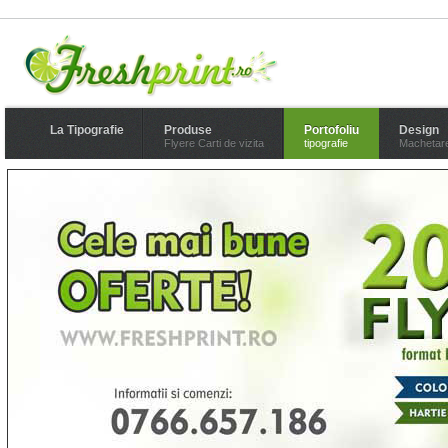
La Tipografie
Produse
Portofoliu
Design
Flyere Carti de vizita
tipografie
Machetar