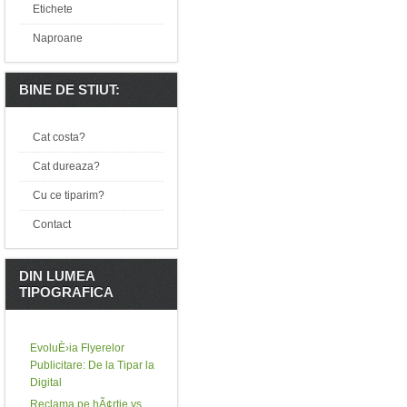
Etichete
Naproane
BINE DE STIUT:
Cat costa?
Cat dureaza?
Cu ce tiparim?
Contact
DIN LUMEA
TIPOGRAFICA
EvoluÈ›ia Flyerelor
Publicitare: De la Tipar la
Digital
Reclama pe hÃ¢rtie vs.