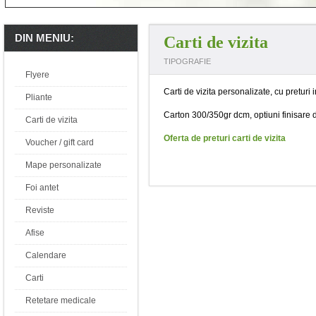
DIN MENIU:
Carti de vizita
TIPOGRAFIE
Flyere
Carti de vizita personalizate, cu preturi
Pliante
Carton 300/350gr dcm, optiuni finisare dis
Carti de vizita
Oferta de preturi carti de vizita
Voucher / gift card
Mape personalizate
Foi antet
Reviste
Afise
Calendare
Carti
Retetare medicale