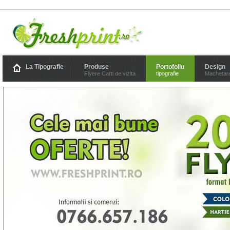
La Tipografie
Produse
Portofoliu
Design
Flyere Carti de vizita
tipografie
Machetar