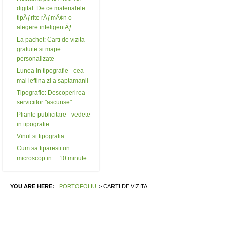
digital: De ce materialele
tipÄƒrite rÄƒmÃ¢n o
alegere inteligentÄƒ
La pachet: Carti de vizita
gratuite si mape
personalizate
Lunea in tipografie - cea
mai ieftina zi a saptamanii
Tipografie: Descoperirea
serviciilor "ascunse"
Pliante publicitare - vedete
in tipografie
Vinul si tipografia
Cum sa tiparesti un
microscop in… 10 minute
YOU ARE HERE:
PORTOFOLIU
>
CARTI DE VIZITA